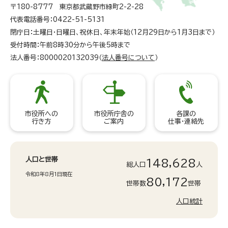
〒180-8777 東京都武蔵野市緑町2-2-28
代表電話番号：0422-51-5131
閉庁日：土曜日・日曜日、祝休日、年末年始（12月29日から1月3日まで）
受付時間：午前8時30分から午後5時まで
法人番号：8000020132039（
法人番号について
）
市役所への
市役所庁舎の
各課の
行き方
ご案内
仕事・連絡先
人口と世帯
148,628
総人口
人
令和8年8月1日現在
80,172
世帯数
世帯
人口統計