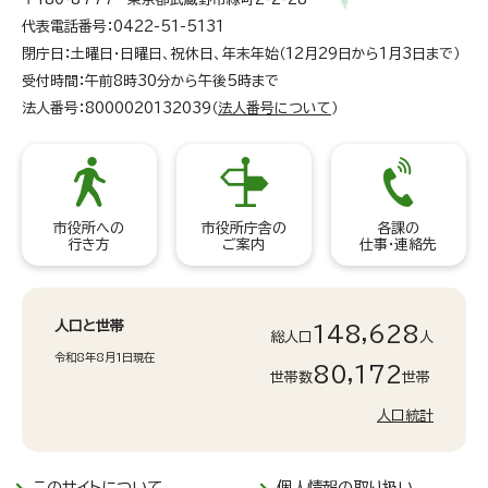
代表電話番号：0422-51-5131
閉庁日：土曜日・日曜日、祝休日、年末年始（12月29日から1月3日まで）
受付時間：午前8時30分から午後5時まで
法人番号：8000020132039（
法人番号について
）
市役所への
市役所庁舎の
各課の
行き方
ご案内
仕事・連絡先
人口と世帯
148,628
総人口
人
令和8年8月1日現在
80,172
世帯数
世帯
人口統計
このサイトについて
個人情報の取り扱い