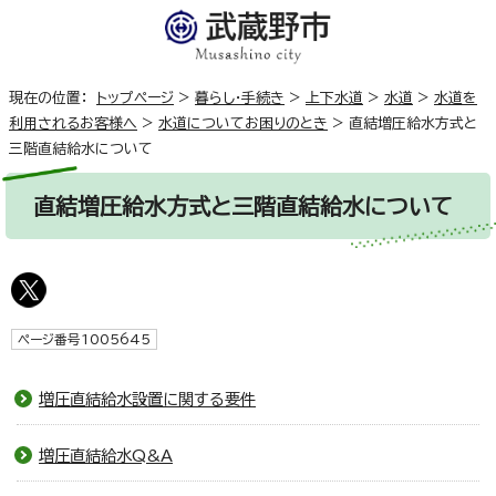
現在の位置：
トップページ
>
暮らし・手続き
>
上下水道
>
水道
>
水道を
利用されるお客様へ
>
水道についてお困りのとき
>
直結増圧給水方式と
三階直結給水について
直結増圧給水方式と三階直結給水について
ページ番号1005645
増圧直結給水設置に関する要件
増圧直結給水Q&A