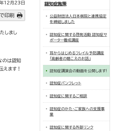
年12月23日
認知症施策
で印刷
公益財団法人日本棋院と連携協定
を締結しました
たしまし
認知症に関する啓発活動 認知症サ
ポーター養成講座
耳からはじめるフレイル予防講座
「高齢者の聴こえのお話」
なのは認知
伝えます！
認知症講演会の動画を公開します!
認知症パンフレット
認知症に関するご相談
認知症のかた・ご家族への支援事
業
認知症に関する外部リンク