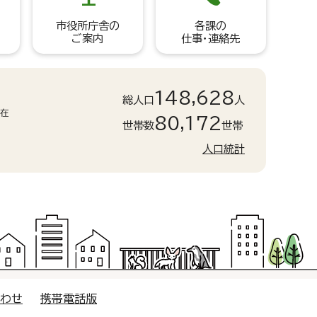
市役所庁舎の
各課の
ご案内
仕事・連絡先
148,628
総人口
人
現在
80,172
世帯数
世帯
人口統計
合わせ
携帯電話版