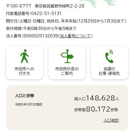
〒180-8777 東京都武蔵野市緑町2-2-28
代表電話番号：0422-51-5131
閉庁日：土曜日・日曜日、祝休日、年末年始（12月29日から1月3日まで）
受付時間：午前8時30分から午後5時まで
法人番号：8000020132039（
法人番号について
）
市役所への
市役所庁舎の
各課の
行き方
ご案内
仕事・連絡先
人口と世帯
148,628
総人口
人
令和8年8月1日現在
80,172
世帯数
世帯
人口統計