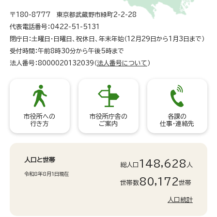
〒180-8777 東京都武蔵野市緑町2-2-28
代表電話番号：0422-51-5131
閉庁日：土曜日・日曜日、祝休日、年末年始（12月29日から1月3日まで）
受付時間：午前8時30分から午後5時まで
法人番号：8000020132039（
法人番号について
）
市役所への
市役所庁舎の
各課の
行き方
ご案内
仕事・連絡先
人口と世帯
148,628
総人口
人
令和8年8月1日現在
80,172
世帯数
世帯
人口統計