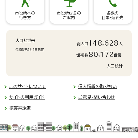
市役所への
市役所庁舎の
各課の
行き方
ご案内
仕事・連絡先
人口と世帯
148,628
総人口
人
令和8年8月1日現在
80,172
世帯数
世帯
人口統計
このサイトについて
個人情報の取り扱い
サイトの利用ガイド
ご意見・問い合わせ
携帯電話版