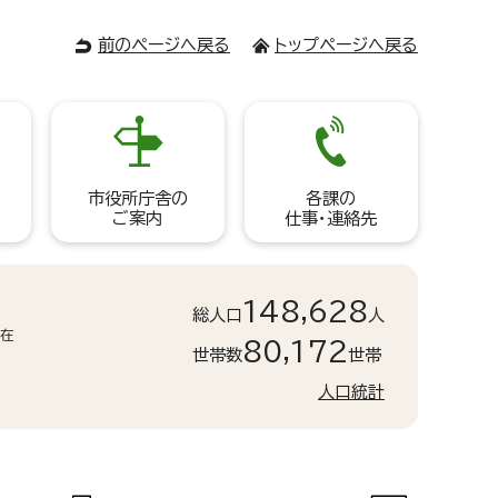
前のページへ戻る
トップページへ戻る
市役所庁舎の
各課の
ご案内
仕事・連絡先
148,628
総人口
人
現在
80,172
世帯数
世帯
人口統計