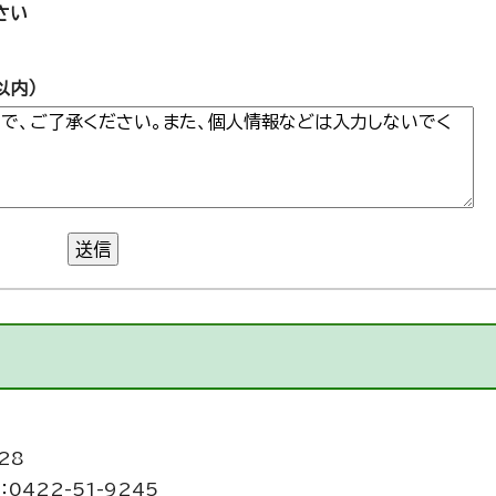
さい
以内）
送信
28
0422-51-9245