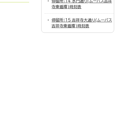
停留所：14 水門通り(ムーバス吉祥
寺東循環)時刻表
停留所：15 吉祥寺大通り(ムーバス
吉祥寺東循環)時刻表