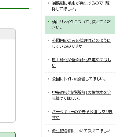
街路樹に毛虫が発生するので、駆
除してほしい。
仙川リメイクについて、教えてくだ
さい。
公園内のごみの管理はどのように
しているのですか。
屋上緑化や壁面緑化を進めてほし
い
公園にトイレを設置してほしい。
中央通り(市役所前)の桜並木を守
り続けてほしい。
バーベキューのできる公園はありま
すか
誕生記念樹について教えてほしい