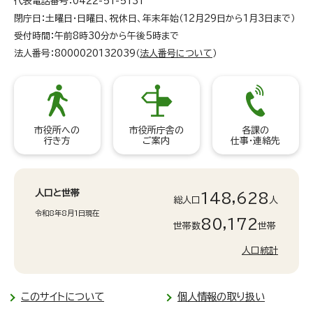
代表電話番号：0422-51-5131
閉庁日：土曜日・日曜日、祝休日、年末年始（12月29日から1月3日まで）
受付時間：午前8時30分から午後5時まで
法人番号：8000020132039（
法人番号について
）
市役所への
市役所庁舎の
各課の
行き方
ご案内
仕事・連絡先
人口と世帯
148,628
総人口
人
令和8年8月1日現在
80,172
世帯数
世帯
人口統計
このサイトについて
個人情報の取り扱い