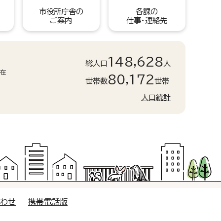
市役所庁舎の
各課の
ご案内
仕事・連絡先
148,628
総人口
人
現在
80,172
世帯数
世帯
人口統計
合わせ
携帯電話版