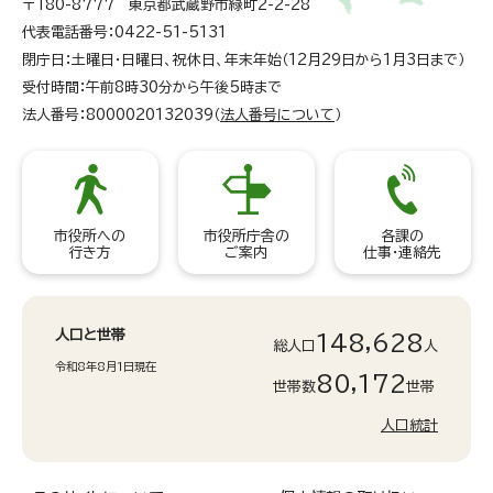
〒180-8777 東京都武蔵野市緑町2-2-28
代表電話番号：0422-51-5131
閉庁日：土曜日・日曜日、祝休日、年末年始（12月29日から1月3日まで）
受付時間：午前8時30分から午後5時まで
法人番号：8000020132039（
法人番号について
）
市役所への
市役所庁舎の
各課の
行き方
ご案内
仕事・連絡先
人口と世帯
148,628
総人口
人
令和8年8月1日現在
80,172
世帯数
世帯
人口統計