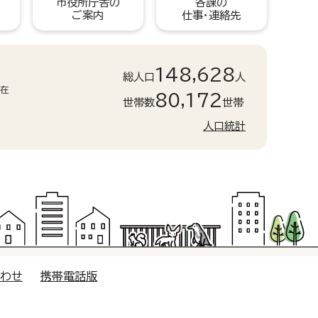
市役所庁舎の
各課の
ご案内
仕事・連絡先
148,628
総人口
人
現在
80,172
世帯数
世帯
人口統計
合わせ
携帯電話版