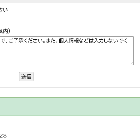
さい
以内）
送信
28