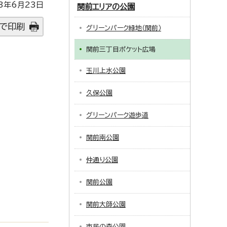
3年6月23日
関前エリアの公園
で印刷
グリーンパーク緑地（関前）
関前三丁目ポケット広場
玉川上水公園
久保公園
グリーンパーク遊歩道
関前南公園
仲通り公園
関前公園
関前大師公園
市民の森公園