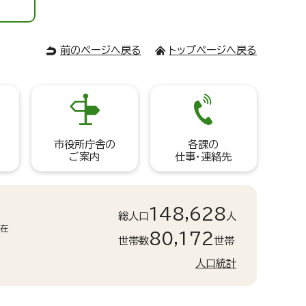
前のページへ戻る
トップページへ戻る
市役所庁舎の
各課の
ご案内
仕事・連絡先
148,628
総人口
人
現在
80,172
世帯数
世帯
人口統計