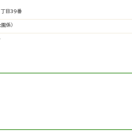
丁目39番
公園係）
ル