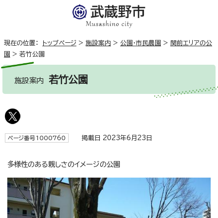
現在の位置：
トップページ
>
施設案内
>
公園・市民農園
>
関前エリアの公
園
>
若竹公園
若竹公園
施設案内
掲載日 2023年6月23日
ページ番号1000760
多様性のある親しさのイメージの公園