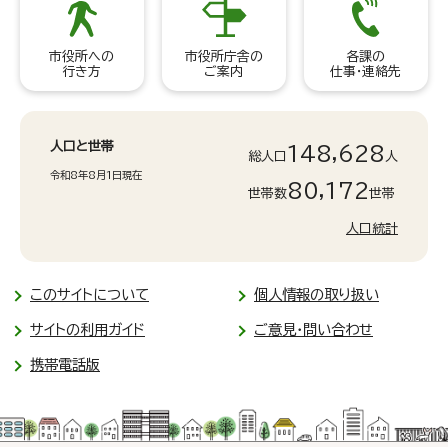
市役所への
市役所庁舎の
各課の
行き方
ご案内
仕事・連絡先
人口と世帯
148,628
総人口
人
令和8年8月1日現在
80,172
世帯数
世帯
人口統計
このサイトについて
個人情報の取り扱い
サイトの利用ガイド
ご意見・問い合わせ
携帯電話版