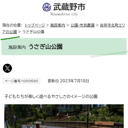
現在の位置：
トップページ
>
施設案内
>
公園・市民農園
>
吉祥寺北町エリ
アの公園
>
うさぎ山公園
うさぎ山公園
施設案内
更新日 2023年7月18日
ページ番号1000695
子どもたちが楽しく遊べるやさしさのイメージの公園