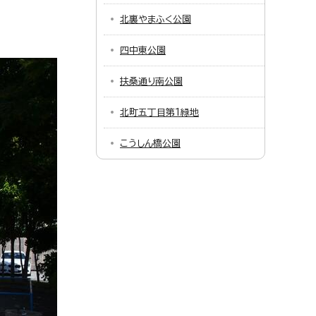
北裏やまふく公園
四中東公園
扶桑通り南公園
北町五丁目第1緑地
こうしん橋公園