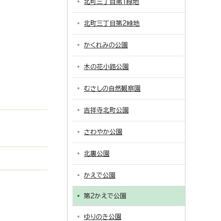
北町三丁目第1緑地
北町三丁目第2緑地
かくれみの公園
木の花小路公園
むさしの自然観察園
吉祥寺北町公園
さわやか公園
北裏公園
かえで公園
第2かえで公園
ゆりのき公園