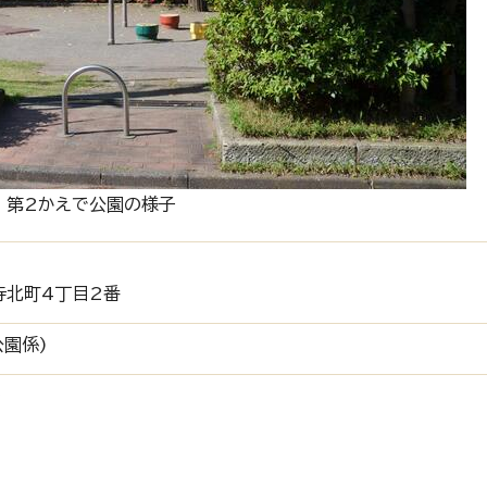
第2かえで公園の様子
寺北町4丁目2番
公園係)
ル