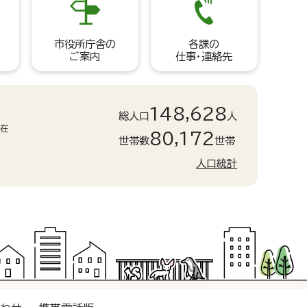
市役所庁舎の
各課の
ご案内
仕事・連絡先
148,628
総人口
人
現在
80,172
世帯数
世帯
人口統計