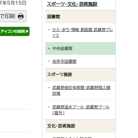
7年5月15日
スポーツ・文化・芸術施設
で印刷
図書館
ひと・まち・情報 創造館 武蔵野プレ
イス
中央図書館
吉祥寺図書館
スポーツ施設
武蔵野総合体育館・武蔵野陸上競
技場
武蔵野温水プール・武蔵野プール
(屋外)
文化・芸術施設