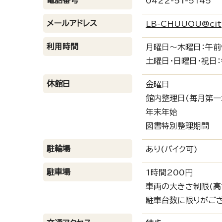
電話番号
0422-51-5145
メールアドレス
LB-CHUUOU@city.
利用時間
月曜日～木曜日：午前
土曜日・日曜日・祝日
休館日
金曜日
館内整理日(毎月第一
年末年始
図書特別整理期間
駐輪場
あり(バイク可)
駐車場
1時間200円
車両の大きさ制限(高さ
駐車台数に限りがご