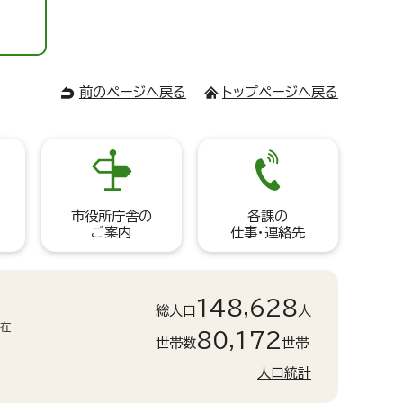
前のページへ戻る
トップページへ戻る
市役所庁舎の
各課の
ご案内
仕事・連絡先
148,628
総人口
人
現在
80,172
世帯数
世帯
人口統計