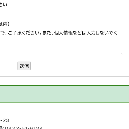
さい
以内）
送信
-28
：0422-51-9184