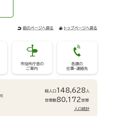
前のページへ戻る
トップページへ戻る
市役所庁舎の
各課の
ご案内
仕事・連絡先
148,628
総人口
人
現在
80,172
世帯数
世帯
人口統計