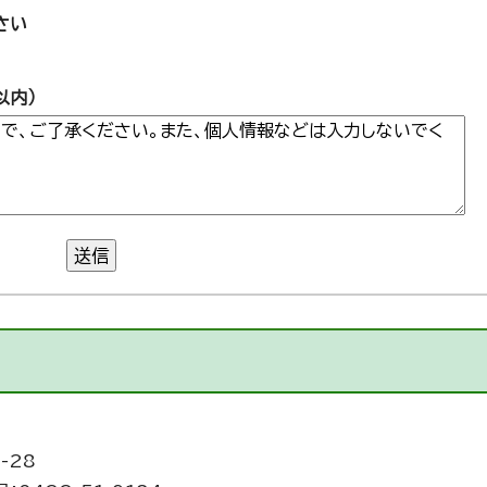
さい
以内）
送信
-28