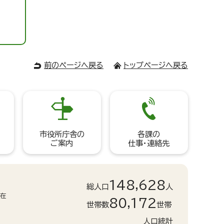
前のページへ戻る
トップページへ戻る
市役所庁舎の
各課の
ご案内
仕事・連絡先
148,628
総人口
人
現在
80,172
世帯数
世帯
人口統計