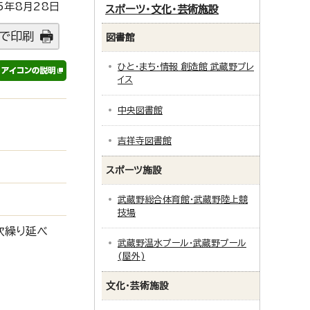
5年8月28日
スポーツ・文化・芸術施設
で印刷
図書館
ひと・まち・情報 創造館 武蔵野プレ
イス
中央図書館
吉祥寺図書館
スポーツ施設
武蔵野総合体育館・武蔵野陸上競
技場
次繰り延べ
武蔵野温水プール・武蔵野プール
(屋外)
文化・芸術施設