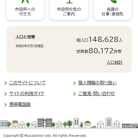
市役所への
市役所庁舎の
各課の
行き方
ご案内
仕事・連絡先
人口と世帯
148,628
総人口
人
令和8年8月1日現在
80,172
世帯数
世帯
人口統計
このサイトについて
個人情報の取り扱い
サイトの利用ガイド
ご意見・問い合わせ
携帯電話版
Copyright © Musashino-city. All rights Reserved.