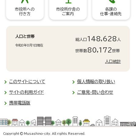
市役所への
市役所庁舎の
各課の
行き方
ご案内
仕事・連絡先
人口と世帯
148,628
総人口
人
令和8年8月1日現在
80,172
世帯数
世帯
人口統計
このサイトについて
個人情報の取り扱い
サイトの利用ガイド
ご意見・問い合わせ
携帯電話版
Copyright © Musashino-city. All rights Reserved.