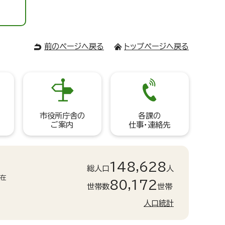
前のページへ戻る
トップページへ戻る
市役所庁舎の
各課の
ご案内
仕事・連絡先
148,628
総人口
人
現在
80,172
世帯数
世帯
人口統計