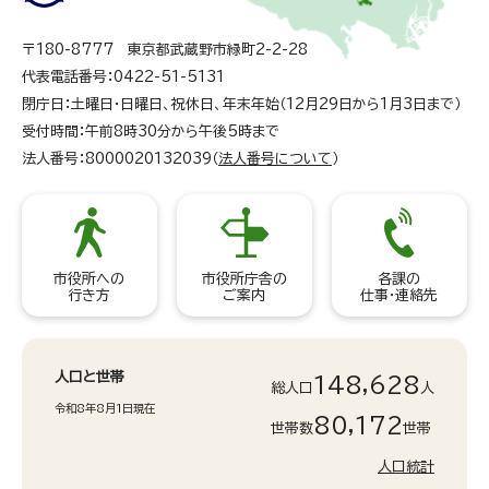
〒180-8777 東京都武蔵野市緑町2-2-28
代表電話番号：0422-51-5131
閉庁日：土曜日・日曜日、祝休日、年末年始（12月29日から1月3日まで）
受付時間：午前8時30分から午後5時まで
法人番号：8000020132039（
法人番号について
）
市役所への
市役所庁舎の
各課の
行き方
ご案内
仕事・連絡先
人口と世帯
148,628
総人口
人
令和8年8月1日現在
80,172
世帯数
世帯
人口統計