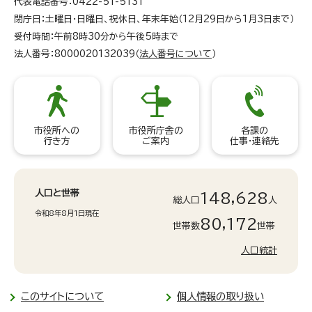
代表電話番号：0422-51-5131
閉庁日：土曜日・日曜日、祝休日、年末年始（12月29日から1月3日まで）
受付時間：午前8時30分から午後5時まで
法人番号：8000020132039（
法人番号について
）
市役所への
市役所庁舎の
各課の
行き方
ご案内
仕事・連絡先
人口と世帯
148,628
総人口
人
令和8年8月1日現在
80,172
世帯数
世帯
人口統計
このサイトについて
個人情報の取り扱い