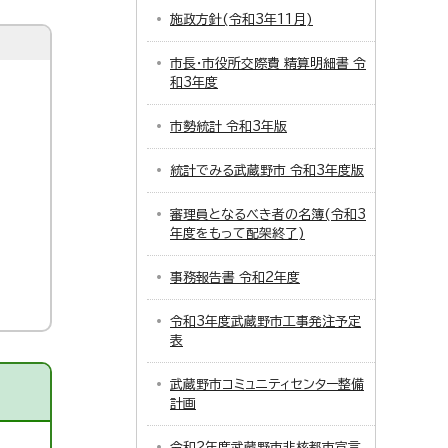
施政方針(令和3年11月)
市長・市役所交際費 精算明細書 令
和3年度
市勢統計 令和3年版
統計でみる武蔵野市 令和3年度版
審理員となるべき者の名簿(令和3
年度をもって配架終了)
事務報告書 令和2年度
令和3年度武蔵野市工事発注予定
表
武蔵野市コミュニティセンター整備
計画
令和2年度武蔵野市非核都市宣言