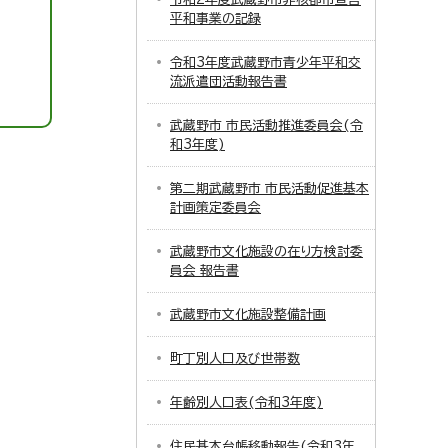
平和事業の記録
令和3年度武蔵野市青少年平和交
流派遣団活動報告書
武蔵野市 市民活動推進委員会(令
和3年度)
第二期武蔵野市 市民活動促進基本
計画策定委員会
武蔵野市文化施設の在り方検討委
員会 報告書
武蔵野市文化施設整備計画
町丁別人口及び世帯数
年齢別人口表(令和3年度)
住民基本台帳移動報告(令和3年