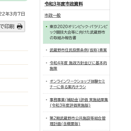
令和3年度市政資料
22年3月7日
市政一般
で印刷
東京2020オリンピック・パラリンピ
ック競技大会等に向けた武蔵野市
の取組み報告書
武蔵野市住民投票条例(仮称)素案
令和4年度 施政方針並びに基本的
施策
オンラインワークショップ体験セミ
ナーに係る案内チラシ
事務事業(補助金)評価 実施結果集
(令和3年度評価実施版)
第2期武蔵野市公共施設等総合管
理計画(含概要版)