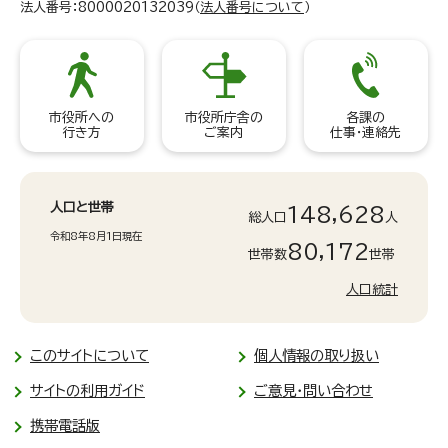
法人番号：8000020132039（
法人番号について
）
市役所への
市役所庁舎の
各課の
行き方
ご案内
仕事・連絡先
人口と世帯
148,628
総人口
人
令和8年8月1日現在
80,172
世帯数
世帯
人口統計
このサイトについて
個人情報の取り扱い
サイトの利用ガイド
ご意見・問い合わせ
携帯電話版