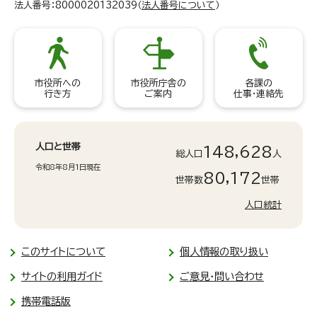
法人番号：8000020132039（
法人番号について
）
市役所への
市役所庁舎の
各課の
行き方
ご案内
仕事・連絡先
人口と世帯
148,628
総人口
人
令和8年8月1日現在
80,172
世帯数
世帯
人口統計
このサイトについて
個人情報の取り扱い
サイトの利用ガイド
ご意見・問い合わせ
携帯電話版