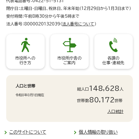
代表電話番号：0422-51-5131
閉庁日：土曜日・日曜日、祝休日、年末年始（12月29日から1月3日まで）
受付時間：午前8時30分から午後5時まで
法人番号：8000020132039（
法人番号について
）
市役所への
市役所庁舎の
各課の
行き方
ご案内
仕事・連絡先
人口と世帯
148,628
総人口
人
令和8年8月1日現在
80,172
世帯数
世帯
人口統計
このサイトについて
個人情報の取り扱い