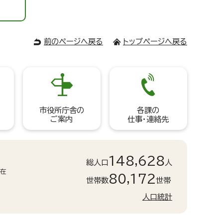
前のページへ戻る
トップページへ戻る
市役所庁舎の
各課の
ご案内
仕事・連絡先
148,628
総人口
人
現在
80,172
世帯数
世帯
人口統計