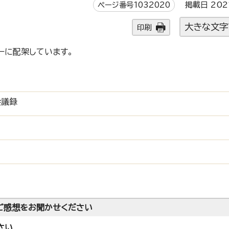
ページ番号1032020
掲載日 202
大きな文字
印刷
ーに配架しています。
会議録
ご感想をお聞かせください
さい