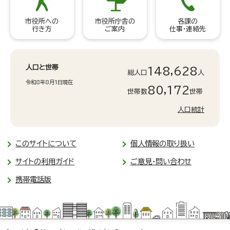
市役所への
市役所庁舎の
各課の
行き方
ご案内
仕事・連絡先
人口と世帯
148,628
総人口
人
令和8年8月1日現在
80,172
世帯数
世帯
人口統計
このサイトについて
個人情報の取り扱い
サイトの利用ガイド
ご意見・問い合わせ
携帯電話版