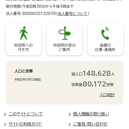
受付時間：午前8時30分から午後5時まで
法人番号：8000020132039（
法人番号について
）
市役所への
市役所庁舎の
各課の
行き方
ご案内
仕事・連絡先
人口と世帯
148,628
総人口
人
令和8年8月1日現在
80,172
世帯数
世帯
人口統計
このサイトについて
個人情報の取り扱い
サイトの利用ガイド
ご意見・問い合わせ