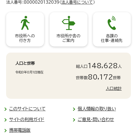
法人番号：8000020132039（
法人番号について
）
市役所への
市役所庁舎の
各課の
行き方
ご案内
仕事・連絡先
人口と世帯
148,628
総人口
人
令和8年8月1日現在
80,172
世帯数
世帯
人口統計
このサイトについて
個人情報の取り扱い
サイトの利用ガイド
ご意見・問い合わせ
携帯電話版