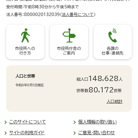
受付時間：午前8時30分から午後5時まで
法人番号：8000020132039（
法人番号について
）
市役所への
市役所庁舎の
各課の
行き方
ご案内
仕事・連絡先
人口と世帯
148,628
総人口
人
令和8年8月1日現在
80,172
世帯数
世帯
人口統計
このサイトについて
個人情報の取り扱い
サイトの利用ガイド
ご意見・問い合わせ