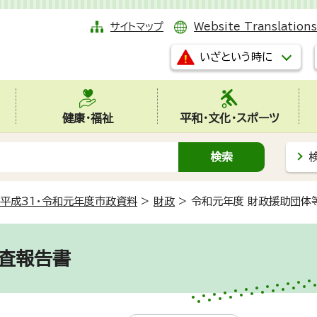
サイトマップ
Website Translations
いざという時に
健康・福祉
平和・文化・スポーツ
平成31・令和元年度市政資料
>
財政
>
令和元年度 財政援助団体
査報告書