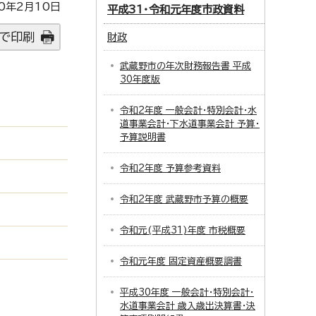
0年2月10日
平成31・令和元年度市政資料
で印刷
財政
武蔵野市の年次財務報告書 平成
30年度版
令和2年度 一般会計・特別会計・水
道事業会計・下水道事業会計 予算・
予算説明書
令和2年度 予算参考資料
令和2年度 武蔵野市予算の概要
令和元(平成31)年度 市税概要
令和元年度 固定資産概要調書
平成30年度 一般会計・特別会計・
水道事業会計 歳入歳出決算書・決