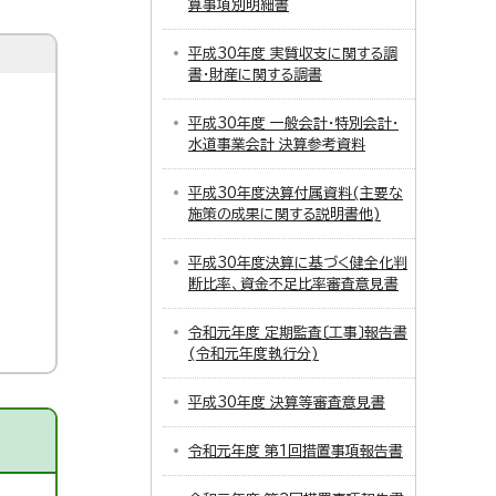
算事項別明細書
平成30年度 実質収支に関する調
書・財産に関する調書
平成30年度 一般会計・特別会計・
水道事業会計 決算参考資料
平成30年度決算付属資料(主要な
施策の成果に関する説明書他)
平成30年度決算に基づく健全化判
断比率、資金不足比率審査意見書
令和元年度 定期監査〔工事〕報告書
(令和元年度執行分)
平成30年度 決算等審査意見書
令和元年度 第1回措置事項報告書