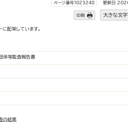
ページ番号1023248
更新日 202
大きな文字
印刷
ーに配架しています。
団体等監査報告書
査の結果