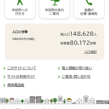
市役所への
市役所庁舎の
各課の
行き方
ご案内
仕事・連絡先
人口と世帯
148,628
総人口
人
令和8年8月1日現在
80,172
世帯数
世帯
人口統計
このサイトについて
個人情報の取り扱い
サイトの利用ガイド
ご意見・問い合わせ
携帯電話版