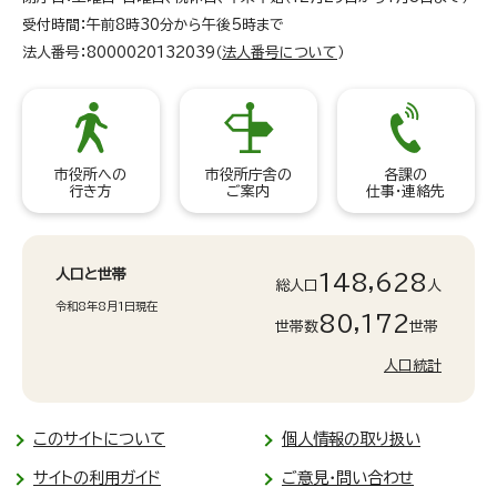
受付時間：午前8時30分から午後5時まで
法人番号：8000020132039（
法人番号について
）
市役所への
市役所庁舎の
各課の
行き方
ご案内
仕事・連絡先
人口と世帯
148,628
総人口
人
令和8年8月1日現在
80,172
世帯数
世帯
人口統計
このサイトについて
個人情報の取り扱い
サイトの利用ガイド
ご意見・問い合わせ