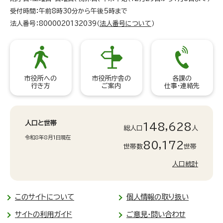
受付時間：午前8時30分から午後5時まで
法人番号：8000020132039（
法人番号について
）
市役所への
市役所庁舎の
各課の
行き方
ご案内
仕事・連絡先
人口と世帯
148,628
総人口
人
令和8年8月1日現在
80,172
世帯数
世帯
人口統計
このサイトについて
個人情報の取り扱い
サイトの利用ガイド
ご意見・問い合わせ