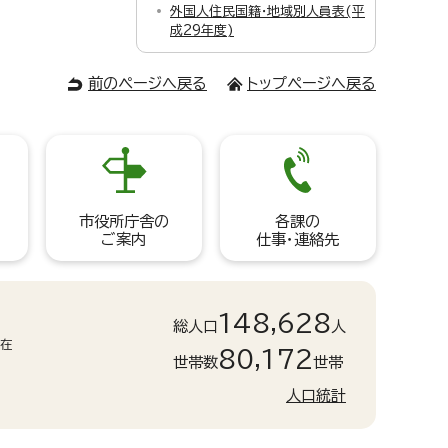
外国人住民国籍・地域別人員表(平
成29年度)
前のページへ戻る
トップページへ戻る
市役所庁舎の
各課の
ご案内
仕事・連絡先
148,628
総人口
人
現在
80,172
世帯数
世帯
人口統計