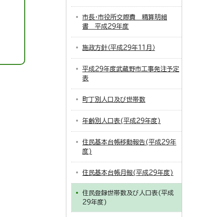
市長・市役所交際費 精算明細
書 平成29年度
施政方針（平成29年11月）
平成29年度武蔵野市工事発注予定
表
町丁別人口及び世帯数
年齢別人口表(平成29年度)
住民基本台帳移動報告(平成29年
度)
住民基本台帳月報(平成29年度)
住民登録世帯数及び人口表(平成
29年度)