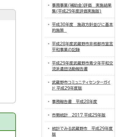
事務事業(補助金）評価 実施結果
集(平成29年度評価実施版)
平成30年度 施政方針並びに基本
的施策
平成28年度武蔵野市非核都市宣言
平和事業の記録
平成29年度武蔵野市青少年平和交
流派遣団活動報告書
武蔵野市コミュニティセンターガイ
ド 平成29年度版
事務報告書 平成28年度
市勢統計 2017 平成29年版
統計でみる武蔵野市 平成29年度
版