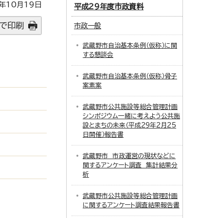
年10月19日
平成29年度市政資料
で印刷
市政一般
武蔵野市自治基本条例（仮称）に関
する懇談会
武蔵野市自治基本条例（仮称）骨子
案素案
武蔵野市公共施設等総合管理計画
シンポジウム一緒に考えよう公共施
設とまちの未来（平成29年2月25
日開催）報告書
武蔵野市 市政運営の現状などに
関するアンケート調査 集計結果分
析
武蔵野市公共施設等総合管理計画
に関するアンケート調査結果報告書