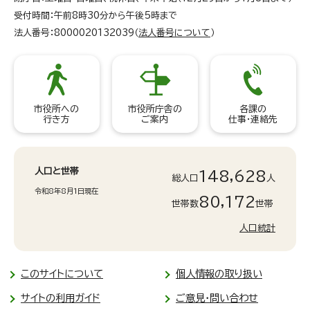
受付時間：午前8時30分から午後5時まで
法人番号：8000020132039（
法人番号について
）
市役所への
市役所庁舎の
各課の
行き方
ご案内
仕事・連絡先
人口と世帯
148,628
総人口
人
令和8年8月1日現在
80,172
世帯数
世帯
人口統計
このサイトについて
個人情報の取り扱い
サイトの利用ガイド
ご意見・問い合わせ