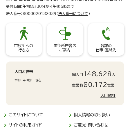
受付時間：午前8時30分から午後5時まで
法人番号：8000020132039（
法人番号について
）
市役所への
市役所庁舎の
各課の
行き方
ご案内
仕事・連絡先
人口と世帯
148,628
総人口
人
令和8年8月1日現在
80,172
世帯数
世帯
人口統計
このサイトについて
個人情報の取り扱い
サイトの利用ガイド
ご意見・問い合わせ