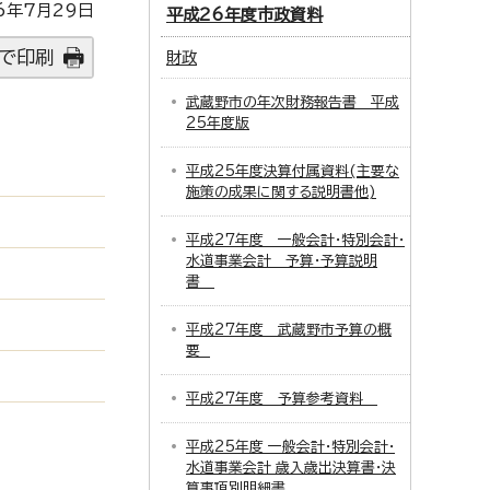
6年7月29日
平成26年度市政資料
で印刷
財政
武蔵野市の年次財務報告書 平成
25年度版
平成25年度決算付属資料(主要な
施策の成果に関する説明書他)
平成27年度 一般会計・特別会計・
水道事業会計 予算・予算説明
書
平成27年度 武蔵野市予算の概
要
平成27年度 予算参考資料
平成25年度 一般会計・特別会計・
水道事業会計 歳入歳出決算書・決
算事項別明細書