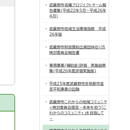
武蔵野市各種プロジェクトチーム報
告書集(平成22年5月～平成26年
4月)
武蔵野市地域生活環境指標 平成
26年版
武蔵野市財政援助出資団体在り方
検討委員会報告書
事務事業(補助金）評価 実施結果
集(平成26年度評価実施版)
平成25年度武蔵野市非核都市宣
言平和事業の記録
武蔵野市これからの地域コミュニテ
ィ検討委員会提言－未来を担う「こ
れからのコミュニティ」を目指して
－