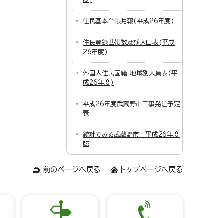
住民基本台帳月報(平成26年度)
住民登録世帯数及び人口表(平成
26年度)
外国人住民国籍・地域別人員表(平
成26年度)
平成26年度武蔵野市工事発注予定
表
統計でみる武蔵野市 平成26年度
版
前のページへ戻る
トップページへ戻る