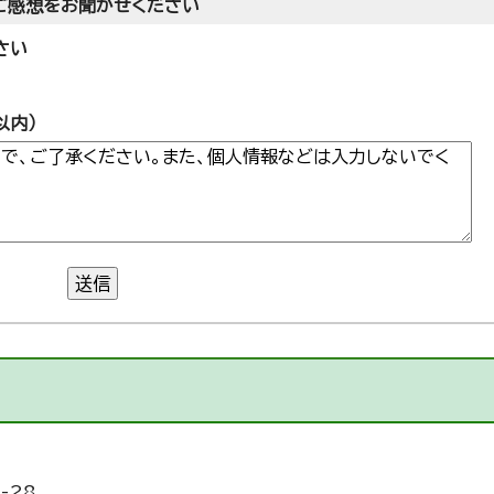
ご感想をお聞かせください
さい
以内）
送信
-28