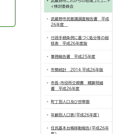
武蔵野市これからの地域コミュニテ
ィ検討委員会
武蔵野市民意識調査報告書 平成
26年度
行政手続条例に基づく処分等の総
括表 平成26年度版
事務報告書 平成25年度
市勢統計 2014 平成26年版
市長・市役所交際費 精算明細
書 平成26年度
町丁別人口及び世帯数
年齢別人口表(平成26年度)
住民基本台帳移動報告(平成26年
度)