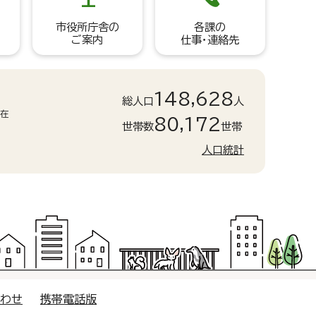
市役所庁舎の
各課の
ご案内
仕事・連絡先
148,628
総人口
人
現在
80,172
世帯数
世帯
人口統計
合わせ
携帯電話版