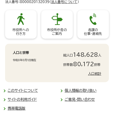
法人番号：8000020132039（
法人番号について
）
市役所への
市役所庁舎の
各課の
行き方
ご案内
仕事・連絡先
人口と世帯
148,628
総人口
人
令和8年8月1日現在
80,172
世帯数
世帯
人口統計
このサイトについて
個人情報の取り扱い
サイトの利用ガイド
ご意見・問い合わせ
携帯電話版