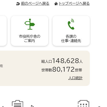
前のページへ戻る
トップページへ戻る
市役所庁舎の
各課の
ご案内
仕事・連絡先
148,628
総人口
人
現在
80,172
世帯数
世帯
人口統計