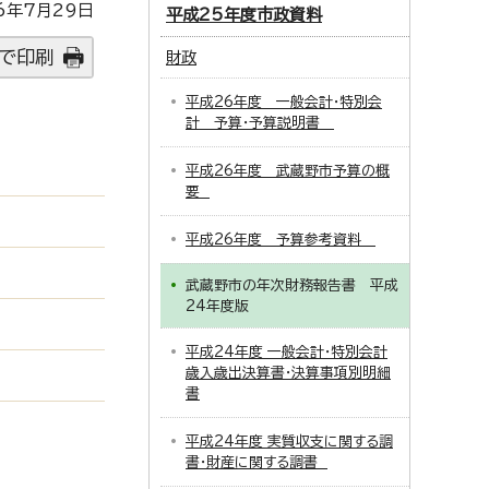
6年7月29日
平成25年度市政資料
で印刷
財政
平成26年度 一般会計・特別会
計 予算・予算説明書
平成26年度 武蔵野市予算の概
要
平成26年度 予算参考資料
武蔵野市の年次財務報告書 平成
24年度版
平成24年度 一般会計・特別会計
歳入歳出決算書・決算事項別明細
書
平成24年度 実質収支に関する調
書・財産に関する調書