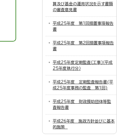
算及び基金の運用状況を示す書類
の審査意見書
平成25年度 第1回措置事項報告
書
平成25年度 第2回措置事項報告
書
平成25年度定期監査〔工事〕（平成
25年度執行分）
平成25年度 定期監査報告書(平
成25年度事務の監査 第1回)
平成25年度 財政援助団体等監
査報告書
平成26年度 施政方針並びに基本
的施策