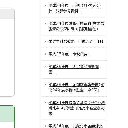
平成24年度 一般会計・特別会
計 決算参考資料
平成24年度決算付属資料(主要な
施策の成果に関する説明書他)
施政方針の概要 平成25年11月
平成25年度 市税概要
平成25年度 固定資産概要調
書
平成25年度 定期監査報告書(平
成24年度事務の監査 第2回)
平成24年度決算に基づく健全化判
断比率及び資金不足比率審査意見
書
平成24年度 武蔵野市各会計決