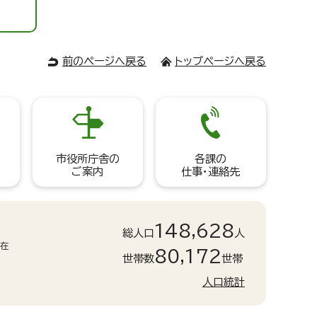
前のページへ戻る
トップページへ戻る
市役所庁舎の
各課の
ご案内
仕事・連絡先
148,628
総人口
人
現在
80,172
世帯数
世帯
人口統計