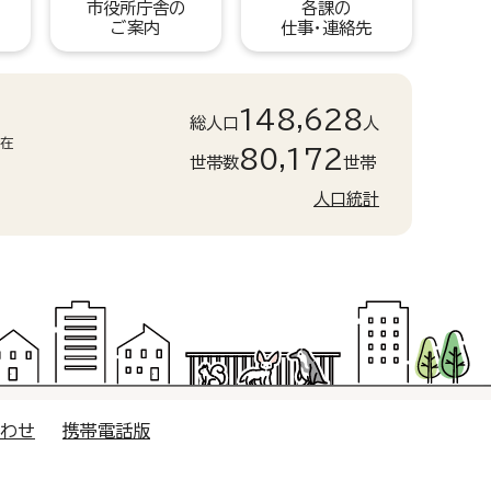
市役所庁舎の
各課の
ご案内
仕事・連絡先
148,628
総人口
人
現在
80,172
世帯数
世帯
人口統計
合わせ
携帯電話版