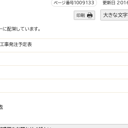
ページ番号1009133
更新日 201
大きな文字
印刷
ーに配架しています。
市工事発注予定表
表