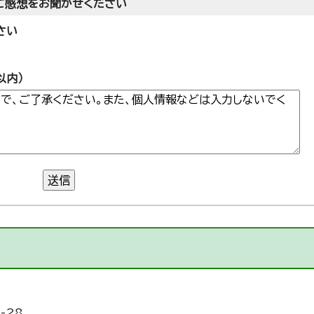
ご感想をお聞かせください
さい
以内）
送信
-28