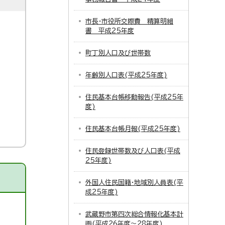
市長・市役所交際費 精算明細
書 平成25年度
町丁別人口及び世帯数
年齢別人口表(平成25年度)
住民基本台帳移動報告(平成25年
度)
住民基本台帳月報(平成25年度)
住民登録世帯数及び人口表(平成
25年度)
外国人住民国籍・地域別人員表(平
成25年度)
武蔵野市第四次総合情報化基本計
画(平成26年度～28年度)