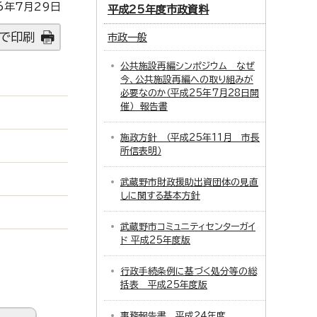
6年7月29日
平成25年度市政資料
で印刷
市政一般
公共施設再編シンポジウム なぜ
今、公共施設再編への取り組みが
必要なのか（平成25年7月28日開
催） 報告書
施政方針 （平成25年11月 市長
所信表明）
武蔵野市財政援助出資団体の見直
しに関する基本方針
武蔵野市コミュニティセンターガイ
ド 平成25年度版
行政手続条例に基づく処分等の総
括表 平成25年度版
事務報告書 平成24年度