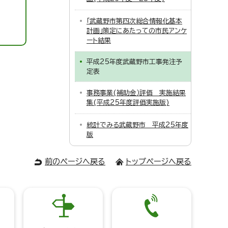
「武蔵野市第四次総合情報化基本
計画」策定にあたっての市民アンケ
ート結果
平成25年度武蔵野市工事発注予
定表
事務事業(補助金）評価 実施結果
集(平成25年度評価実施版)
統計でみる武蔵野市 平成25年度
版
前のページへ戻る
トップページへ戻る