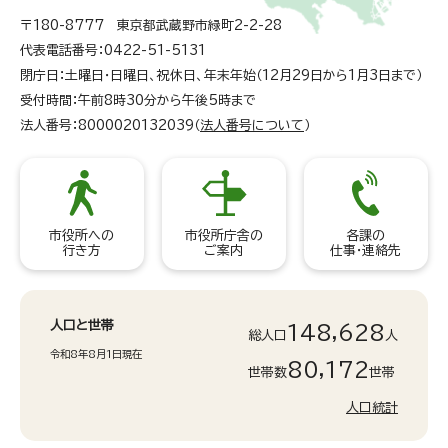
〒180-8777 東京都武蔵野市緑町2-2-28
代表電話番号：0422-51-5131
閉庁日：土曜日・日曜日、祝休日、年末年始（12月29日から1月3日まで）
受付時間：午前8時30分から午後5時まで
法人番号：8000020132039（
法人番号について
）
市役所への
市役所庁舎の
各課の
行き方
ご案内
仕事・連絡先
人口と世帯
148,628
総人口
人
令和8年8月1日現在
80,172
世帯数
世帯
人口統計