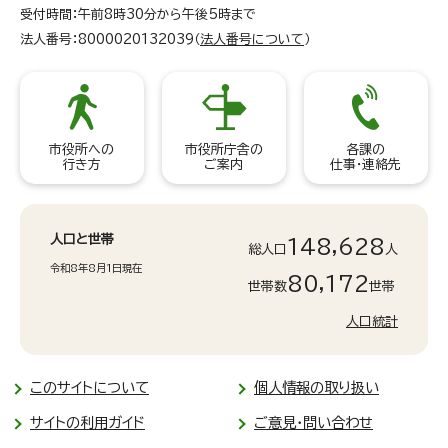
受付時間：午前8時30分から午後5時まで
法人番号：8000020132039（
法人番号について
）
市役所への
市役所庁舎の
各課の
行き方
ご案内
仕事・連絡先
人口と世帯
148,628
総人口
人
令和8年8月1日現在
80,172
世帯数
世帯
人口統計
このサイトについて
個人情報の取り扱い
サイトの利用ガイド
ご意見・問い合わせ