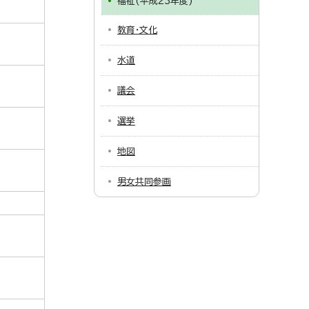
福祉(平成23年度)
教育・文化
水道
議会
選挙
地図
男女共同参画