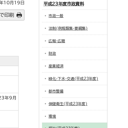
年10月19日
平成23年度市政資料
で印刷
市政一般
法制(例規類集・要綱集)
広報・広聴
財政
産業経済
緑化・下水・交通(平成23年度)
都市整備
23年9月
保健衛生(平成23年度)
環境